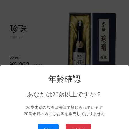
珍珠
chinjyu
720ml
¥6,000
（税込）
年齢確認
あなたは20歳以上ですか？
限定30本!亀萬の極み。
20歳未満の飲酒は法律で禁じられています
20歳未満の方にはお酒を販売しておりません