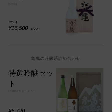
houki
720ml
¥16,500
（税込）
亀萬の吟醸系詰め合わせ
特選吟醸セッ
ト
tokusen ginjo set
¥5,720