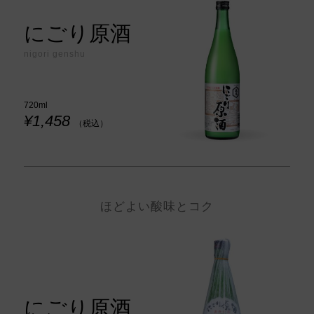
にごり原酒
nigori genshu
720ml
¥1,458
（税込）
ほどよい酸味とコク
にごり原酒