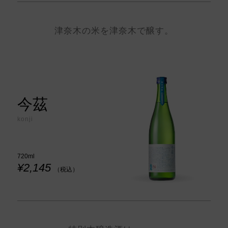
津奈木の米を津奈木で醸す。
今茲
konji
720ml
¥2,145
（税込）