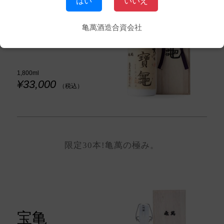
はい
いいえ
宝亀
亀萬酒造合資会社
houki
1,800ml
¥33,000
（税込）
限定30本!亀萬の極み。
宝亀